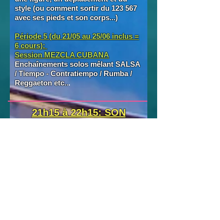
style (ou comment sortir du 123 567
avec ses pieds et son corps...)
Période 5 (du 21/05 au 25/06 inclus =
6 cours):
Session MEZCLA CUBANA
Enchaînements solos mêlant SALSA
/ Tiempo - Contratiempo / Rumba /
Reggaeton etc..
.
21h15 à 22h15: SON
CUBANO et RUEDA DE
CASINO NIVEAU 3
De septembre à janvier
: cours de
SON CUBANO INTERMEDIAIRE
destiné aux personnes qui dansent
déjà le SON CUBANO et qui
souhaitent se perfectionner.
De Février à Juin
: cours de RUEDA