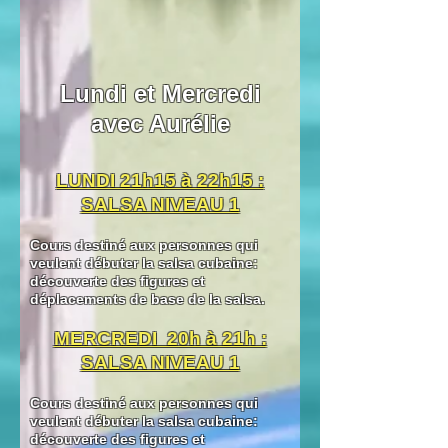
Lundi et Mercredi
avec Aurélie
LUNDI 21h15 à 22h15 :
SALSA NIVEAU 1
Cours destiné aux personnes qui
veulent débuter la salsa cubaine:
découverte des figures et
déplacements de
base de la salsa.
MERCREDI 20h à 21h :
SALSA NIVEAU 1
Cours destiné aux personnes qui
veulent débuter la salsa cubaine:
découverte des figures et