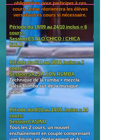
obligatoires pour participer à ces
cours, Jonar réorientera les élèves
vers d'autres cours si nécessaire.
Période du 18/09 au 24/10 inclus = 6
cours
:
Session
ESTILO CHICO / CHICA
SOLO
Période du 6/11 au 18/12 inclus = 7
cours :
Session
SALSA CON RUMBA
​Technique de la rumba + mezcla
Salsa/Rumba sur de la musique
salsa.
Période du 8/01 au 14/05 inclus = 14
cours:
Session CASINO
Tous les 2 cours, un nouvel
enchaînement en couple comprenant
une figure, un déplacement et du