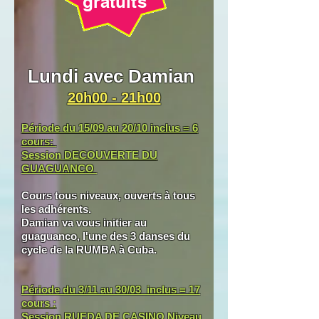
gratuits
Lundi avec Damian
20h00 - 21h00
Période du 15/09 au 20/10 inclus = 6
cours
:
Session
DECOUVERTE DU
GUAGUANCO
Cours tous niveaux, ouverts à tous
les adhérents.
Damian va vous initier au
guaguanco, l'une des 3 danses du
cycle de la RUMBA à Cuba.
Période du 3/11 au 30/03 inclus = 17
cours :
Session RUEDA DE CASINO Niveau