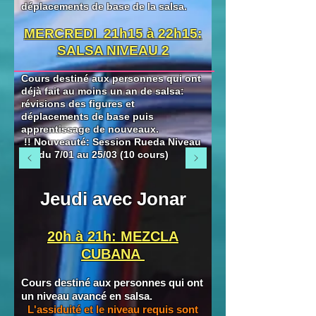
déplacements de
base de la salsa.
MERCREDI
21h15 à 22h15:
SALSA NIVEAU 2
Cours destiné aux personnes qui ont
déjà fait au moins un an de salsa:
révisions des figures et
déplacements de base puis
apprentissage de nouveaux.
!! Nouveauté: Session Rueda Niveau
1-2 du 7/01 au 25/03 (10 cours)
Jeudi avec Jonar
20h à 21h: MEZCLA
CUBANA
Cours destiné aux personnes qui ont
un niveau avancé en salsa.
L'assiduité et le niveau requis sont