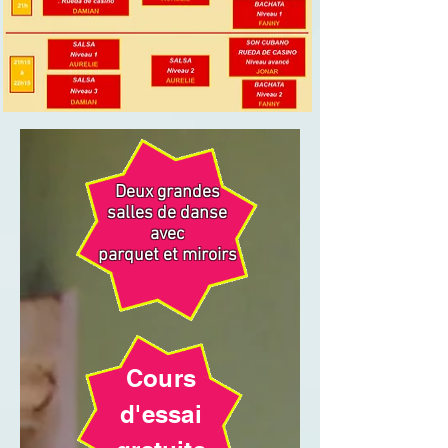
Deux grandes
salles de danse
avec
parquet et miroirs
Cours
d'essai