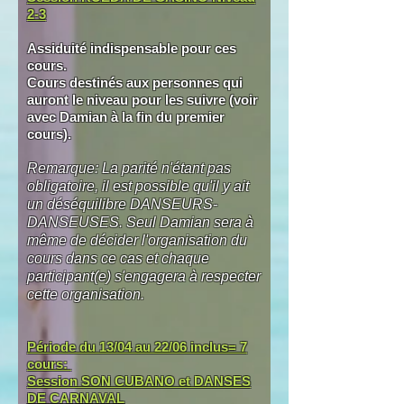
2-3
Assiduité indispensable pour ces
cours.
Cours destinés aux personnes qui
auront le niveau pour les suivre (voir
avec Damian à la fin du premier
cours).
Remarque: La parité n'étant pas
obligatoire, il est possible qu'il y ait
un déséquilibre DANSEURS-
DANSEUSES. Seul Damian sera à
même de décider l'organisation du
cours dans ce cas et chaque
participant(e) s'engagera à respecter
cette organisation.
Période du 13/04 au 22/06 inclus= 7
cours:
Session SON CUBANO et DANSES
DE CARNAVAL