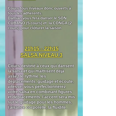
Cours tous niveaux donc ouverts à
tous les adhérents.
Damian vous fera danser le SON
CUBANO (5 cours)
et la CONGA (2
cours) pour clôturer la saison
21h
15 - 22h15
SALSA NIVEAU 3
Cours destiné à ceux qui dansent
la salsa et qui maîtrisent déjà
assez le rythme, les
déplacements, guidage et écoute,
vitesse: vous perfectionnerez
votre salsa en combinant figures
et déplacements, l’accent sera mis
sur le guidage pour les hommes,
l’aisance corporelle, la fluidité.