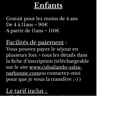
Enfants
Gratuit pour les moins de 4 ans
De 4 à 11ans = 90€
A partir de 11ans = 110€
Facilités de paiement
:
Vous pouvez payer le séjour en
plusieurs fois > tous les détails dans
la fiche d’inscription (téléchargeable
sur le site
www.cubailando-salsa-
narbonne.com
ou contactez-moi
pour que je vous la transfère ;-) )
Le tarif inclut :
- l’hébergement en pension
complète sur la base d’une
maisonnette « double » ou « triple »
ou « familiale » du vendredi soir au
dimanche midi: dîners du vendredi
et samedi, petits-déjeuners du
samedi et dimanche, déjeuner du