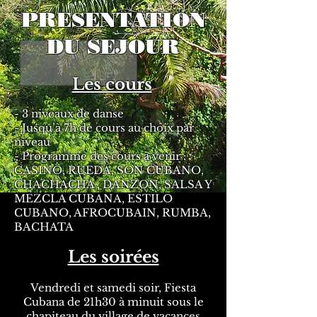
PRESENTATION
DU SEJOUR
Les cours
- 3 niveaux de danse
- Jusqu’à 7h de cours au choix par
niveau
- Programme des cours à venir :
CASINO, RUEDA, SON CUBANO,
CHACHACHA , DANZON, SALSA Y
MEZCLA CUBANA, ESTILO
CUBANO, AFROCUBAIN, RUMBA,
BACHATA
Les soirées
Vendredi et samedi soir, Fiesta
Cubana de 21h30 à minuit sous le
chapiteau du village de vacances